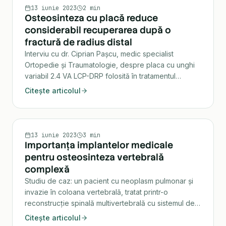
INTERVIU
13 iunie 2023
2 min
Osteosinteza cu placă reduce
considerabil recuperarea după o
fractură de radius distal
Interviu cu dr. Ciprian Pașcu, medic specialist
Ortopedie și Traumatologie, despre placa cu unghi
variabil 2.4 VA LCP-DRP folosită în tratamentul
fracturilor de radius distal.
Citește articolul
CHIRURGIA COLOANEI
13 iunie 2023
3 min
Importanța implantelor medicale
pentru osteosinteza vertebrală
complexă
Studiu de caz: un pacient cu neoplasm pulmonar și
invazie în coloana vertebrală, tratat printr-o
reconstrucție spinală multivertebrală cu sistemul de
corpectomie TeCorp VBR, într-o echipă
Citește articolul
multidisciplinară.