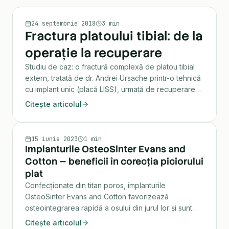
TRAUMATOLOGIE
24 septembrie 2018
3 min
Fractura platoului tibial: de la
operație la recuperare
Studiu de caz: o fractură complexă de platou tibial
extern, tratată de dr. Andrei Ursache printr-o tehnică
cu implant unic (placă LISS), urmată de recuperare
completă la un an.
Citește articolul
ORTOPEDIE
15 iunie 2023
1 min
Implanturile OsteoSinter Evans and
Cotton — beneficii în corecția piciorului
plat
Confecționate din titan poros, implanturile
OsteoSinter Evans and Cotton favorizează
osteointegrarea rapidă a osului din jurul lor și sunt
folosite în osteotomiile Evans și Cotton pentru
Citește articolul