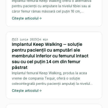
Implantul femural Keep Walking oferă o alternativă
pentru pacienții cu amputare la nivelul tibiei sau ai
căror femur rămas măsoară cel puțin 16 cm,
îmbunătățind mersul și confortul protezării externe.
Citește articolul
ORTOPEDIE
13 iunie 2023
4 min
Implantul Keep Walking — soluție
pentru pacienții cu amputări ale
membrului inferior cu femurul intact
sau cu cel puțin 14 cm din femur
păstrat
Implantul femural Keep Walking, produs la acea
vreme de compania Tequir, oferă o soluție
osteointegrată pentru pacienții amputați la nivelul
genunchiului, cu tijă din aliaj de titan și distanțier din
Citește articolul
polietilenă de înaltă densitate.