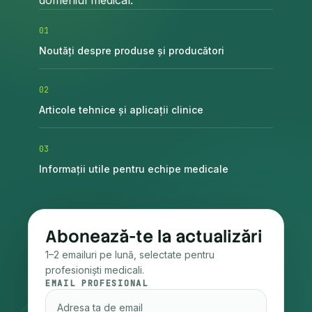
domeniul medical.
0
1
Noutăți despre produse și producători
0
2
Articole tehnice și aplicații clinice
0
3
Informații utile pentru echipe medicale
Abonează-te la actualizări
1–2 emailuri pe lună, selectate pentru
profesioniști medicali.
EMAIL PROFESIONAL