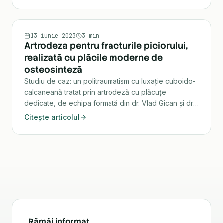
TRAUMATOLOGIE
13 iunie 2023
3 min
Artrodeza pentru fracturile piciorului,
realizată cu plăcile moderne de
osteosinteză
Studiu de caz: un politraumatism cu luxație cuboido-
calcaneană tratat prin artrodeză cu plăcuțe
dedicate, de echipa formată din dr. Vlad Gican și dr.
Andrei Ioan Bogdan.
Citește articolul
Rămâi informat