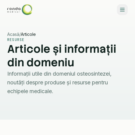
Acasă
/
Articole
RESURSE
Articole și informații
din domeniu
Specialități
Informații utile din domeniul osteosintezei,
noutăți despre produse și resurse pentru
echipele medicale.
Contactează-ne
RO
EN