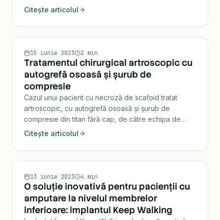
osteotomiile de corecție a axului gleznei.
Citește articolul
TRAUMATOLOGIE
15 iunie 2023
2 min
Tratamentul chirurgical artroscopic cu
autogrefă osoasă și șurub de
compresie
Cazul unui pacient cu necroză de scafoid tratat
artroscopic, cu autogrefă osoasă și șurub de
compresie din titan fără cap, de către echipa de
chirurgia mâinii a dr. Daniel Vîlcioiu.
Citește articolul
ORTOPEDIE
13 iunie 2023
4 min
O soluție inovativă pentru pacienții cu
amputare la nivelul membrelor
inferioare: implantul Keep Walking