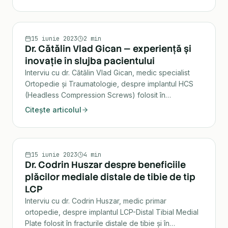
corecția piciorului plat.
INTERVIU
15 iunie 2023
2 min
Dr. Cătălin Vlad Gican — experiență și
inovație în slujba pacientului
Interviu cu dr. Cătălin Vlad Gican, medic specialist
Ortopedie și Traumatologie, despre implantul HCS
(Headless Compression Screws) folosit în
tratamentul fracturilor.
Citește articolul
INTERVIU
15 iunie 2023
4 min
Dr. Codrin Huszar despre beneficiile
plăcilor mediale distale de tibie de tip
LCP
Interviu cu dr. Codrin Huszar, medic primar
ortopedie, despre implantul LCP-Distal Tibial Medial
Plate folosit în fracturile distale de tibie și în