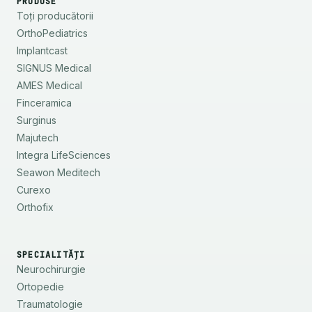
PRODUSE
Toți producătorii
OrthoPediatrics
Implantcast
SIGNUS Medical
AMES Medical
Finceramica
Surginus
Majutech
Integra LifeSciences
Seawon Meditech
Curexo
Orthofix
SPECIALITĂȚI
Neurochirurgie
Ortopedie
Traumatologie