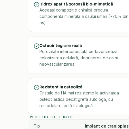
Hidroxiapatită poroasă bio-mimetică
Aceeași compoziție chimică precum
componenta minerală a osului uman (~70% din
os).
Osteointegrare reală
Porozitate interconectată ce favorizează
colonizarea celulară, depunerea de os și
neovascularizarea.
Rezistent la osteoliză
Cristale de HA mai rezistente la activitatea
osteoclastică decât grefa autologă, cu
remodelare lentă fiziologică.
SPECIFICAȚII TEHNICE
Tip
Implant de cranioplas