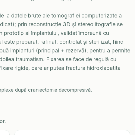
 la datele brute ale tomografiei computerizate a
icat); prin reconstrucție 3D și stereolitografie se
un prototip al implantului, validat împreună cu
l este preparat, rafinat, controlat și sterilizat, fiind
 două implanturi (principal + rezervă), pentru a permite
 doilea traumatism. Fixarea se face de regulă cu
xare rigide, care ar putea fractura hidroxiapatita
omplexe după craniectomie decompresivă.
or.