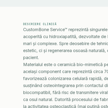
DESCRIERE CLINICĂ
CustomBone Service™ reprezintă singurele i
acoperită cu hidroxiapatită, dezvoltate de
mari și complexe. Spre deosebire de tehnici
estetic, ci și regenerarea osoasă naturală,
pacient.
Materialul este o ceramică bio-mimetică p
același component care reprezintă circa 7
favorizează colonizarea celulară rapidă, d
susținând osteointegrarea prin contactul di
biocompatibil, fără risc de transmitere vira
ca osul natural. Datorită procesului de fabri
la activitatea osteoclastică (mai puțină os