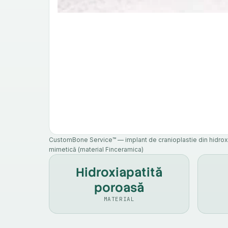
CustomBone Service™ — implant de cranioplastie din hidroxi
mimetică (material Finceramica)
Hidroxiapatită
poroasă
MATERIAL