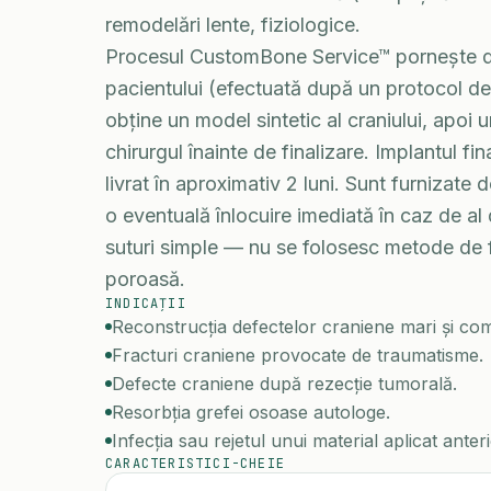
remodelări lente, fiziologice.
Procesul CustomBone Service™ pornește de
pacientului (efectuată după un protocol ded
obține un model sintetic al craniului, apoi 
chirurgul înainte de finalizare. Implantul fina
livrat în aproximativ 2 luni. Sunt furnizate
o eventuală înlocuire imediată în caz de al
suturi simple — nu se folosesc metode de fi
poroasă.
INDICAȚII
Reconstrucția defectelor craniene mari și c
Fracturi craniene provocate de traumatisme.
Defecte craniene după rezecție tumorală.
Resorbția grefei osoase autologe.
Infecția sau rejetul unui material aplicat anteri
CARACTERISTICI-CHEIE