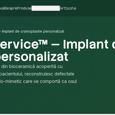
asă
Despre
Produse
Specialități
Articole
mplant de cranioplastie personalizat
rvice™ — Implant 
personalizat
e din bioceramică acoperită cu
pacientului, reconstruiesc defectele
bio-mimetic care se comportă ca osul