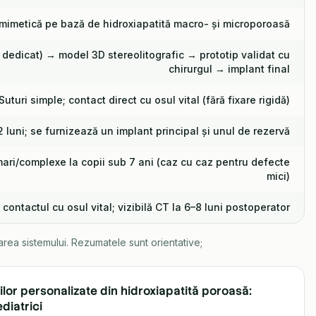
mimetică pe bază de hidroxiapatită macro- și microporoasă
 dedicat) → model 3D stereolitografic → prototip validat cu
chirurgul → implant final
Suturi simple; contact direct cu osul vital (fără fixare rigidă)
2 luni; se furnizează un implant principal și unul de rezervă
ri/complexe la copii sub 7 ani (caz cu caz pentru defecte
mici)
contactul cu osul vital; vizibilă CT la 6–8 luni postoperator
zarea sistemului. Rezumatele sunt orientative;
ilor personalizate din hidroxiapatită poroasă:
ediatrici