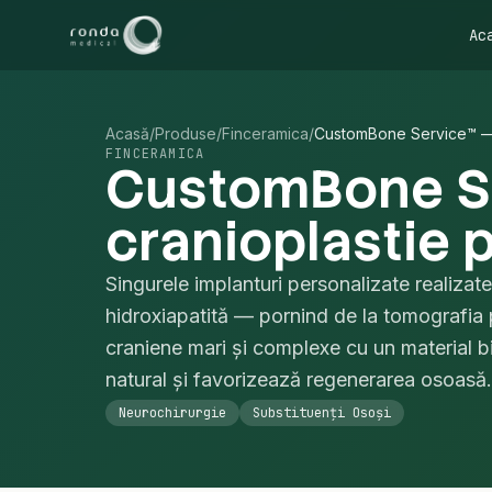
Ac
Acasă
/
Produse
/
Finceramica
/
CustomBone Service™ — I
FINCERAMICA
CustomBone Se
cranioplastie 
Singurele implanturi personalizate realizat
hidroxiapatită — pornind de la tomografia 
craniene mari și complexe cu un material 
natural și favorizează regenerarea osoasă.
Neurochirurgie
Substituenți Osoși