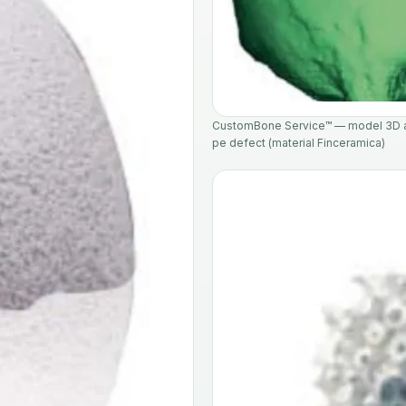
CustomBone Service™ — model 3D al c
pe defect (material Finceramica)