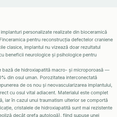
mplanturi personalizate realizate din bioceramică
 Finceramica pentru reconstrucția defectelor craniene
le clasice, implantul nu vizează doar rezultatul
 cu beneficii neurologice și psihologice pentru
e bază de hidroxiapatită macro- și microporoasă —
0% din osul uman. Porozitatea interconectată
epunerea de os nou și neovascularizarea implantului,
rect cu osul vital adiacent. Materialul este complet
lă, iar în cazul unui traumatism ulterior se comportă
cație, cristalele de hidroxiapatită sunt mai rezistente
teoliză decât grefa autologă), fiind supuse unei