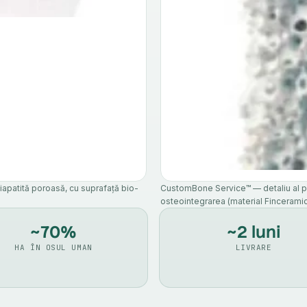
apatită poroasă, cu suprafață bio-
CustomBone Service™ — detaliu al por
osteointegrarea (material Fincerami
~70%
~2 luni
HA ÎN OSUL UMAN
LIVRARE