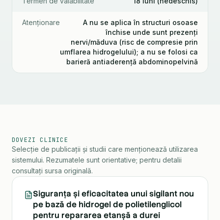
Termen de valabilitate
18 luni (nedeschis)
Atenționare
A nu se aplica în structuri osoase
închise unde sunt prezenți
nervi/măduva (risc de compresie prin
umflarea hidrogelului); a nu se folosi ca
barieră antiaderență abdominopelvină
DOVEZI CLINICE
Selecție de publicații și studii care menționează utilizarea
sistemului. Rezumatele sunt orientative; pentru detalii
consultați sursa originală.
Siguranța și eficacitatea unui sigilant nou
pe bază de hidrogel de polietilenglicol
pentru repararea etanșă a durei