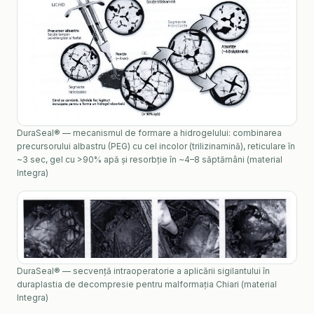
DuraSeal® — mecanismul de formare a hidrogelului: combinarea
precursorului albastru (PEG) cu cel incolor (trilizinamină), reticulare în
~3 sec, gel cu >90% apă și resorbție în ~4–8 săptămâni (material
Integra)
DuraSeal® — secvență intraoperatorie a aplicării sigilantului în
duraplastia de decompresie pentru malformația Chiari (material
Integra)