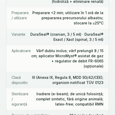
(hidroliză + eliminare renală)
Preparare
Preparare <2 min; utilizare în 1 oră de la
/ utilizare
prepararea precursorului albastru;
stocare la ≤25°C
Variante
DuraSeal® (cranian, 3 / 5 ml) · DuraSeal®
Exact / Xact (spinal, 3 / 5 ml)
Aplicatoare
Vârf dublu inclus; vârf prelungit 8 / 15
cm; aplicator MicroMyst® asistat de gaz
+ regulator de debit FR-6065
(opționale)
Clasă
III (Anexa IX, Regula 8, MDD 93/42/CEE);
dispozitiv
organism notificat TÜV 0123
Sterilizare
Iradiere (e-beam); de unică folosință;
/
complet sintetic, fără origine animală;
siguranță
latex-free; compatibil RMN