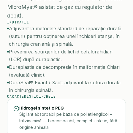
MicroMyst® asistat de gaz cu regulator de
debit).
INDICAȚII
Adjuvant la metodele standard de reparație durală
(suturi) pentru obținerea unei închideri etanșe, în
chirurgia craniană și spinală.
Prevenirea scurgerilor de lichid cefalorahidian
(LCR) după duraplastie.
Duraplastia de decompresie în malformația Chiari
(evaluată clinic).
DuraSeal® Exact / Xact: adjuvant la sutura durală
în chirurgia spinală.
CARACTERISTICI-CHEIE
Hidrogel sintetic PEG
Sigilant absorbabil pe bază de polietilenglicol +
trilizinamină — biocompatibil, complet sintetic, fără
origine animală.