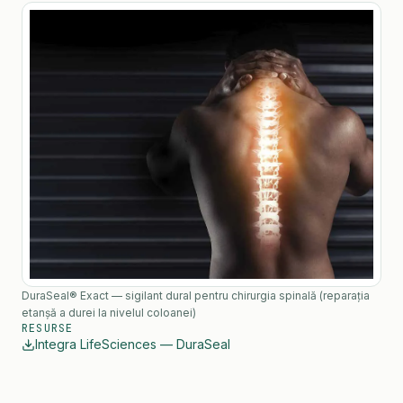
DuraSeal® Exact — sigilant dural pentru chirurgia spinală (reparația
etanșă a durei la nivelul coloanei)
RESURSE
Integra LifeSciences — DuraSeal