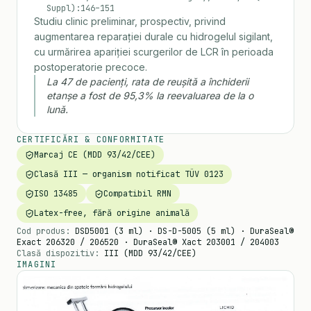
Suppl):146–151
Studiu clinic preliminar, prospectiv, privind
augmentarea reparației durale cu hidrogelul sigilant,
cu urmărirea apariției scurgerilor de LCR în perioada
postoperatorie precoce.
La 47 de pacienți, rata de reușită a închiderii
etanșe a fost de 95,3% la reevaluarea de la o
lună.
CERTIFICĂRI & CONFORMITATE
Marcaj CE (MDD 93/42/CEE)
Clasă III — organism notificat TÜV 0123
ISO 13485
Compatibil RMN
Latex-free, fără origine animală
Cod produs:
DSD5001 (3 ml) · DS-D-5005 (5 ml) · DuraSeal®
Exact 206320 / 206520 · DuraSeal® Xact 203001 / 204003
Clasă dispozitiv:
III (MDD 93/42/CEE)
IMAGINI