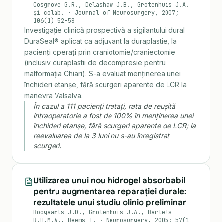
Cosgrove G.R., Delashaw J.B., Grotenhuis J.A.
și colab.
·
Journal of Neurosurgery, 2007;
106(1):52–58
Investigație clinică prospectivă a sigilantului dural
DuraSeal® aplicat ca adjuvant la duraplastie, la
pacienți operați prin craniotomie/craniectomie
(inclusiv duraplastii de decompresie pentru
malformația Chiari). S-a evaluat menținerea unei
închideri etanșe, fără scurgeri aparente de LCR la
manevra Valsalva.
În cazul a 111 pacienți tratați, rata de reușită
intraoperatorie a fost de 100% în menținerea unei
închideri etanșe, fără scurgeri aparente de LCR; la
reevaluarea de la 3 luni nu s-au înregistrat
scurgeri.
Utilizarea unui nou hidrogel absorbabil
pentru augmentarea reparației durale:
rezultatele unui studiu clinic preliminar
Boogaarts J.D., Grotenhuis J.A., Bartels
R.H.M.A., Beems T.
·
Neurosurgery, 2005; 57(1