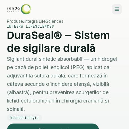
Produse
/
Integra LifeSciences
INTEGRA LIFESCIENCES
DuraSeal® — Sistem
de sigilare durală
Sigilant dural sintetic absorbabil — un hidrogel
Specialități
pe bază de polietilenglicol (PEG) aplicat ca
adjuvant la sutura durală, care formează în
câteva secunde o închidere etanșă, vizibilă
Contactează-ne
RO
EN
(albastră), pentru prevenirea scurgerilor de
lichid cefalorahidian în chirurgia craniană și
spinală.
Neurochirurgie