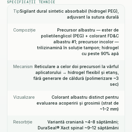
SPECIFICAȚII TEHNICE
Tip
Sigilant dural sintetic absorbabil (hidrogel PEG),
adjuvant la sutura durală
Compoziție
Precursor albastru — ester de
polietilenglicol (PEG) + colorant FD&C
albastru #1; precursor incolor —
trilizinamină în soluție tampon; hidrogel
cu peste 90% apă
Mecanism
Reticulare a celor doi precursori la vârful
aplicatorului → hidrogel flexibil și etanș,
fără generare de căldură (polimerizare ~3
sec)
Vizualizare
Colorant albastru distinct pentru
evaluarea acoperirii și grosimii (strat de
~1–2 mm)
Resorbție
Variantă craniană ~4–8 săptămâni;
DuraSeal® Xact spinal ~9–12 săptămâni