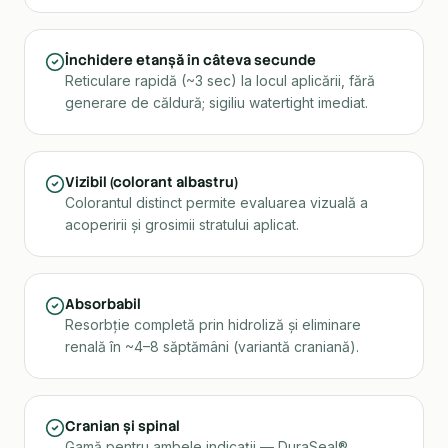
Închidere etanșă în câteva secunde
Reticulare rapidă (~3 sec) la locul aplicării, fără
generare de căldură; sigiliu watertight imediat.
Vizibil (colorant albastru)
Colorantul distinct permite evaluarea vizuală a
acoperirii și grosimii stratului aplicat.
Absorbabil
Resorbție completă prin hidroliză și eliminare
renală în ~4–8 săptămâni (variantă craniană).
Cranian și spinal
Gamă pentru ambele indicații — DuraSeal®